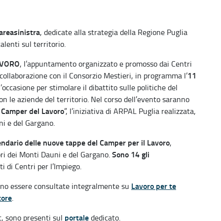
reasinistra
, dedicate alla strategia della Regione Puglia
alenti sul territorio.
AVORO
, l’appuntamento organizzato e promosso dai Centri
11
n collaborazione con il Consorzio Mestieri, in programma l’
’occasione per stimolare il dibattito sulle politiche del
 le aziende del territorio. Nel corso dell’evento saranno
l Camper del Lavoro
”, l’iniziativa di ARPAL Puglia realizzata,
uni e del Gargano.
endario delle nuove tappe del Camper per il Lavoro
,
Sono 14 gli
ori dei Monti Dauni e del Gargano.
 di Centri per l’Impiego.
Lavoro per te
no essere consultate integralmente su
tore
.
portale
t, sono presenti sul
dedicato.