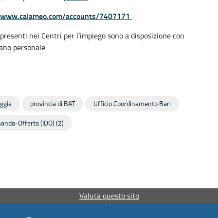
//www.calameo.com/accounts/7407171
presenti nei Centri per l’impiego sono a disposizione con
cano personale.
oggia
provincia di BAT
Ufficio Coordinamento Bari
anda-Offerta (IDO) (2)
Valuta questo sito