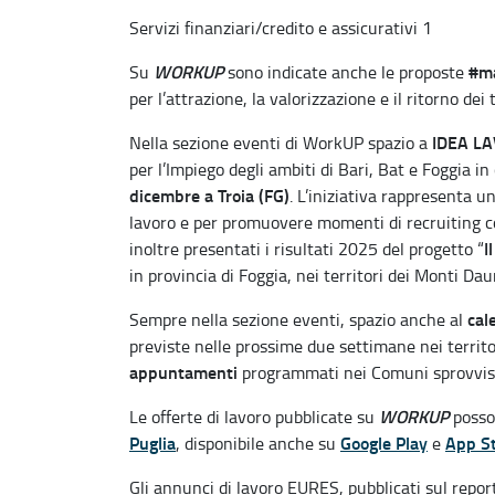
Servizi finanziari/credito e assicurativi 1
WORKUP
#ma
Su
sono indicate anche le proposte
per l’attrazione, la valorizzazione e il ritorno dei t
IDEA L
Nella sezione eventi di WorkUP spazio a
per l’Impiego degli ambiti di Bari, Bat e Foggia i
dicembre a Troia (FG)
. L’iniziativa rappresenta un
lavoro e per promuovere momenti di recruiting con
I
inoltre presentati i risultati 2025 del progetto “
in provincia di Foggia, nei territori dei Monti Da
cal
Sempre nella sezione eventi, spazio anche al
previste nelle prossime due settimane nei territ
appuntamenti
programmati nei Comuni sprovvisti
WORKUP
Le offerte di lavoro pubblicate su
posso
Puglia
Google Play
App S
, disponibile anche su
e
Gli annunci di lavoro EURES, pubblicati sul repor