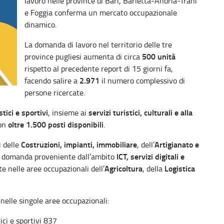
lavoro nelle province di Bari, Barletta-Andria-Trani
e Foggia conferma un mercato occupazionale
dinamico.
La domanda di lavoro nel territorio delle tre
500 unità
province pugliesi aumenta di circa
rispetto al precedente report di 15 giorni fa,
2.971
facendo salire a
il numero complessivo di
persone ricercate.
stici e sportivi
servizi turistici, culturali e alla
, insieme ai
oltre 1.500 posti disponibili
con
.
Costruzioni, impianti, immobiliare
Artigianato e
i delle
, dell’
ICT, servizi digitali e
la domanda proveniente dall’ambito
Agricoltura
Logistica
te nelle aree occupazionali dell’
, della
nelle singole aree occupazionali:
ici e sportivi 837