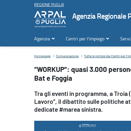
REGIONE PUGLIA
Agenzia Regionale Po
Agenzia
Centri per l'impiego
Servi
“WORKUP”: quasi 3.000 persone da assumere nelle province Bari, 
Homepage
Comunicazione
Tutte le notizie dai Centri per l'
“WORKUP”: quasi 3.000 persone
Bat e Foggia
Tra gli eventi in programma, a Troia (
Lavoro”, il dibattito sulle politiche a
dedicate #marea sinistra.