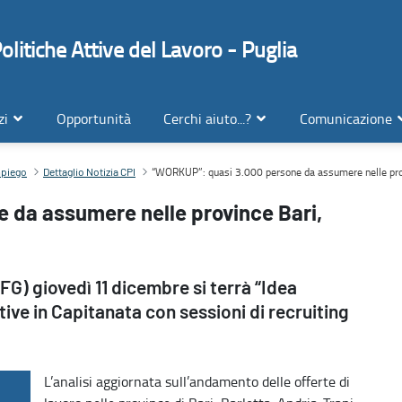
litiche Attive del Lavoro - Puglia
zi
Opportunità
Cerchi aiuto...?
Comunicazione
Bat e Foggia
“WORKUP”: quasi 3.000 persone da assumere nelle prov
impiego
Dettaglio Notizia CPI
 da assumere nelle province Bari,
FG) giovedì 11 dicembre si terrà “Idea
ttive in Capitanata con sessioni di recruiting
L’analisi aggiornata sull’andamento delle offerte di