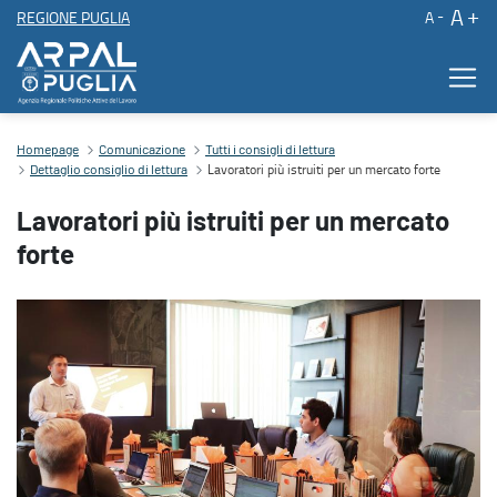
A
REGIONE PUGLIA
A
Lavoratori più istruiti per un mercato forte
Homepage
Comunicazione
Tutti i consigli di lettura
Lavoratori più istruiti per un mercato forte
Dettaglio consiglio di lettura
Lavoratori più istruiti per un mercato
forte