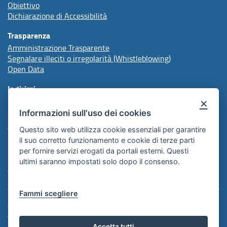
Obiettivo
Dichiarazione di Accessibilità
Trasparenza
Amministrazione Trasparente
Segnalare illeciti o irregolarità (Whistleblowing)
Open Data
Indirizzi
×
Informazioni sull'uso dei cookies
protocollo@arpal.regione.puglia.it
arpalpuglia@pec.rupar.puglia.it
Questo sito web utilizza cookie essenziali per garantire
il suo corretto funzionamento e cookie di terze parti
per fornire servizi erogati da portali esterni. Questi
Redazione
ultimi saranno impostati solo dopo il consenso.
Comunicazione Istituzionale
Fammi scegliere
Note Legali
Informativa Cookie
Informativa Policy
Accetta tutti