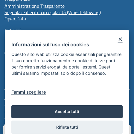
Amministrazione Trasparente
Segnalare illeciti o irregolarità (Whistleblowing)
Open Data
Indirizzi
×
Informazioni sull'uso dei cookies
protocollo@arpal.regione.puglia.it
arpalpuglia@pec.rupar.puglia.it
Questo sito web utilizza cookie essenziali per garantire
il suo corretto funzionamento e cookie di terze parti
per fornire servizi erogati da portali esterni. Questi
Redazione
ultimi saranno impostati solo dopo il consenso.
Comunicazione Istituzionale
Fammi scegliere
Note Legali
Informativa Cookie
Informativa Policy
Accetta tutti
Informativa Privacy
Feed RSS
Rifiuta tutti
Hai bisogno di aiuto?
Chiedimi
quello che vuoi!