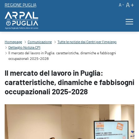
A
REGIONE PUGLIA
A
Il mercato del lavoro in Puglia: caratteristiche, dinamiche e fabb
Homepage
Comunicazione
Tutte le notizie dai Centri per l'impiego
Dettaglio Notizia CPI
Il mercato del lavoro in Puglia: caratteristiche, dinamiche e fabbisogni
occupazionali 2025-2028
Il mercato del lavoro in Puglia:
caratteristiche, dinamiche e fabbisogni
occupazionali 2025-2028