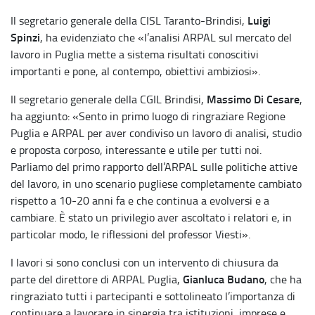
Luigi
Il segretario generale della CISL Taranto-Brindisi,
Spinzi
, ha evidenziato che «l’analisi ARPAL sul mercato del
lavoro in Puglia mette a sistema risultati conoscitivi
importanti e pone, al contempo, obiettivi ambiziosi».
Massimo Di Cesare
Il segretario generale della CGIL Brindisi,
,
ha aggiunto: «Sento in primo luogo di ringraziare Regione
Puglia e ARPAL per aver condiviso un lavoro di analisi, studio
e proposta corposo, interessante e utile per tutti noi.
Parliamo del primo rapporto dell’ARPAL sulle politiche attive
del lavoro, in uno scenario pugliese completamente cambiato
rispetto a 10-20 anni fa e che continua a evolversi e a
cambiare. È stato un privilegio aver ascoltato i relatori e, in
particolar modo, le riflessioni del professor Viesti».
I lavori si sono conclusi con un intervento di chiusura da
Gianluca Budano
parte del direttore di ARPAL Puglia,
, che ha
ringraziato tutti i partecipanti e sottolineato l’importanza di
continuare a lavorare in sinergia tra istituzioni, imprese e