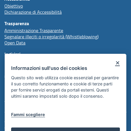
Obiettivo
Dichiarazione di Accessibilità
Trasparenza
Amministrazione Trasparente
Segnalare illeciti o irregolarità (Whistleblowing)
Open Data
Indirizzi
×
Informazioni sull'uso dei cookies
protocollo@arpal.regione.puglia.it
arpalpuglia@pec.rupar.puglia.it
Questo sito web utilizza cookie essenziali per garantire
il suo corretto funzionamento e cookie di terze parti
per fornire servizi erogati da portali esterni. Questi
Redazione
ultimi saranno impostati solo dopo il consenso.
Comunicazione Istituzionale
Fammi scegliere
Note Legali
Informativa Cookie