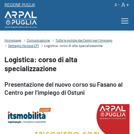
A
REGIONE PUGLIA
A
Logistica: corso di alta specializzazione
Homepage
Comunicazione
Tutte le notizie dai Centri per l'impiego
Logistica: corso di alta specializzazione
Dettaglio Notizia CPI
Logistica: corso di alta
specializzazione
Presentazione del nuovo corso su Fasano al
Centro per l’impiego di Ostuni