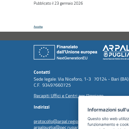
Pubblicato il 23 gennaio 2026
Ascolta
Contatti
Sede legale: Via Niceforo, 1-3 70124 - Bari (BA)
C.F. 93497660725
Recapiti Uffici e Centri per l'Impiego
Indirizzi
Informazioni sull'
Questo sito web utilizz
protocollo@arpal.regione.puglia.it
funzionamento e cookie 
arpalpuglia@pec.rupar.puglia.it