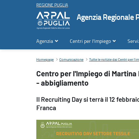
REGIONE PUGLIA
Agenzia Regionale Po
Agenzia
Centri per l'impiego
Servi
Centro per l'Impiego di Martina Franca, Recruiting Day settore tes
Homepage
Comunicazione
Tutte le notizie dai Centri per l'
Centro per l'Impiego di Martina
- abbigliamento
Il Recruiting Day si terrà il 12 febbra
Franca