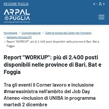
A
REGIONE PUGLIA
A
Report "WORKUP": più di 2.400 posti disponibili nelle province di B
Homepage
Comunicazione
Tutte le notizie dai Centri per l'impiego
Dettaglio Notizia CPI
Report "WORKUP": più di 2.400 posti disponibili nelle province di Bari, Bat e
Foggia
Report "WORKUP": più di 2.400 posti
disponibili nelle province di Bari, Bat e
Foggia
Tra gli eventi il Corner lavoro e inclusione
#mareasinistra nell’ambito del Job Day
Ateneo +inclusion di UNIBA in programma
martedì 2 dicembre