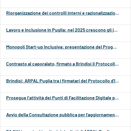
Riorganizzazione dei controlli interni e razionalizzazione della spesa: atti conseguenti nel rispetto della direttiva impartita dalla Presidenza della Giunta Regionale
Lavoro e Inclusione in Puglia: nel 2025 crescono gli iscritti e migliorano per il secondo anno consecutivo gli inserimenti mirati per le persone con disabilità e delle altre categorie protette (Legge 68/99)
Monopoli Start-up Inclusiva: presentazione del Progetto Sperimentale per la Riabilitazione Sociale e l'Inclusione
Contrasto al caporalato, firmato a Brindisi il Protocollo d’intesa tra Regione Puglia, Prefettura e Procura di Brindisi
Brindisi: ARPAL Puglia tra i firmatari del Protocollo d'Intesa contro il Caporalato
Prosegue l’attività dei Punti di Facilitazione Digitale presso i Centri per l'Impiego ARPAL Puglia
Avvio della Consultazione pubblica per l'aggiornamento del Piano Triennale di Prevenzione della Corruzione e della Trasparenza