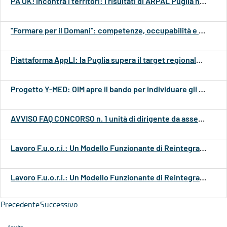
PA OK! incontra i territori: i risultati di ARPAL Puglia nell’attuazione di #mareAsinistra
"Formare per il Domani": competenze, occupabilità e nuove frontiere del mercato del lavoro.
Piattaforma AppLI: la Puglia supera il target regionale di utenti registrati
Progetto Y-MED: OIM apre il bando per individuare gli Enti promotori dei tirocini
AVVISO FAQ CONCORSO n. 1 unità di dirigente da assegnare all’U.O. “Bilancio e ragioneria”
Lavoro F.u.o.r.i.: Un Modello Funzionante di Reintegrazione Sociale.
Lavoro F.u.o.r.i.: Un Modello Funzionante di Reintegrazione Sociale
Precedente
Successivo