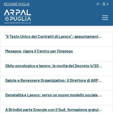
A
REGIONE PUGLIA
A
Feed Notizie Istituzionali ARPAL Puglia
Contenuto principale
"Il Testo Unico dei Contratti di Lavoro": appuntamento a Brindisi per l'approfondimento normativo e contrattuale
Mesagne, riapre il Centro per l'impiego
Oblio oncologico e lavoro: le novità del Decreto 4/2026
Salute e Benessere Organizzativo: il Direttore di ARPAL Puglia Gianluca Budano al convegno in Confindustria Bari
Denatalità e Lavoro: verso un nuovo modello sociale e di sviluppo, fondato su qualità del lavoro, sostenibilità e gestione dei flussi migratori
A Brindisi parte Energie con il Sud: formazione gratuita e lavoro nell’energia del futuro.