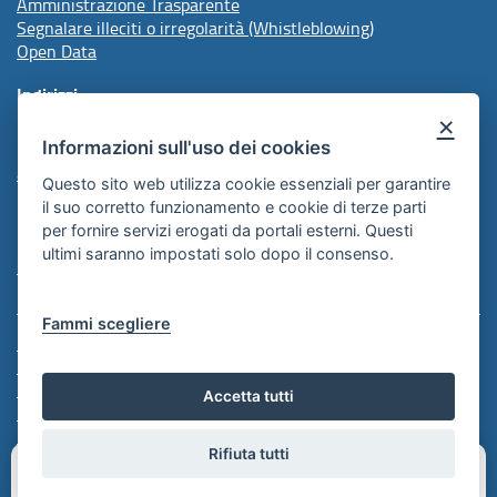
Amministrazione Trasparente
Segnalare illeciti o irregolarità (Whistleblowing)
Open Data
Indirizzi
×
Informazioni sull'uso dei cookies
protocollo@arpal.regione.puglia.it
arpalpuglia@pec.rupar.puglia.it
Questo sito web utilizza cookie essenziali per garantire
il suo corretto funzionamento e cookie di terze parti
per fornire servizi erogati da portali esterni. Questi
Redazione
ultimi saranno impostati solo dopo il consenso.
Comunicazione Istituzionale
Fammi scegliere
Note Legali
Informativa Cookie
Informativa Policy
Accetta tutti
Informativa Privacy
Feed RSS
Rifiuta tutti
Hai bisogno di aiuto?
Chiedimi
quello che vuoi!