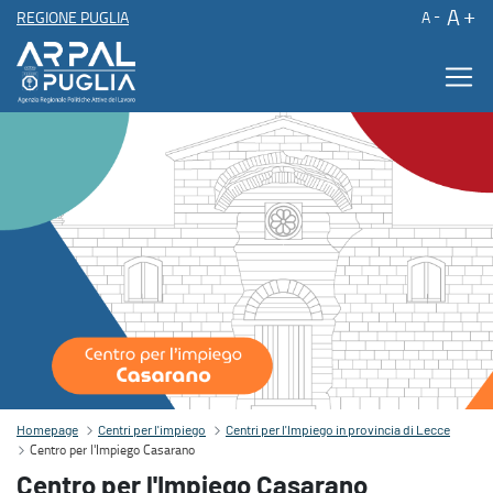
A
REGIONE PUGLIA
A
Centro per l'Impiego Casarano
Contenuto principale
Homepage
Centri per l'impiego
Centri per l'Impiego in provincia di Lecce
Centro per l'Impiego Casarano
Centro per l'Impiego Casarano