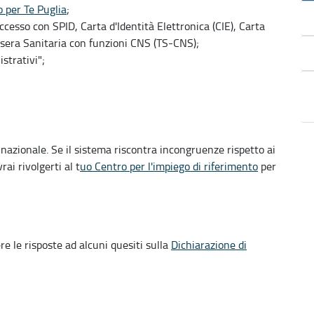
o per Te Puglia
;
accesso con SPID, Carta d'Identità Elettronica (CIE), Carta
ssera Sanitaria con funzioni CNS (TS-CNS);
strativi";
 nazionale. Se il sistema riscontra incongruenze rispetto ai
ai rivolgerti al t
uo Centro per l'impiego di riferimento
per
re le risposte ad alcuni quesiti sulla
Dichiarazione di