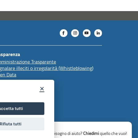
asparenza
ministrazione Trasparente
gnalare illeciti o irregolarità (Whistleblowing)
en Data
×
ccetta tutti
Rifiuta tutti
Hai bisogno di aiuto?
Chiedimi
quello che vuoi!