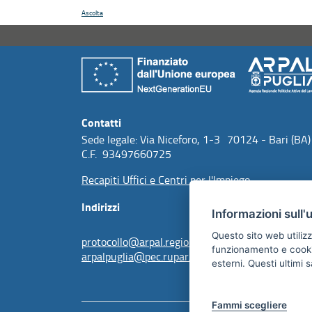
Ascolta
Contatti
Sede legale: Via Niceforo, 1-3 70124 - Bari (BA)
C.F. 93497660725
Recapiti Uffici e Centri per l'Impiego
Indirizzi
Informazioni sull'
Questo sito web utilizz
protocollo@arpal.regione.puglia.it
funzionamento e cookie 
arpalpuglia@pec.rupar.puglia.it
esterni. Questi ultimi
Fammi scegliere