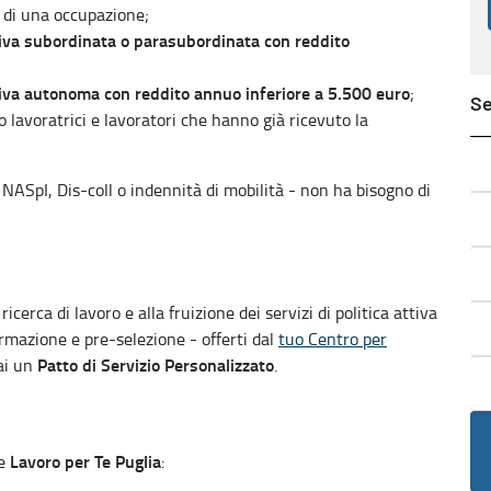
ca di una occupazione;
ativa subordinata o parasubordinata con reddito
tiva autonoma con reddito annuo inferiore a 5.500 euro
;
Se
o lavoratrici e lavoratori che hanno già ricevuto la
. NASpI, Dis-coll o indennità di mobilità - non ha bisogno di
icerca di lavoro e alla fruizione dei servizi di politica attiva
rmazione e pre-selezione - offerti dal
tuo Centro per
Patto di Servizio Personalizzato
rai un
.
Lavoro per Te Puglia
le
: