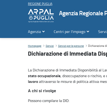
REGIONE PUGLIA
Agenzia Regionale Po
Agenzia
Centri per l'impiego
Servi
Dichiarazione di immediata disponibilità al lavoro (DID)
Dichiarazione di
Contenuto principale
Homepage
Servizi
Servizi per le persone
Dichiarazione di Immediata Disp
La Dichiarazione di Immediata Disponibilità al La
stato occupazionale
, disoccupazione o rischio, e 
lavoro
attraverso le misure di politica attiva mes
A chi si rivolge
Possono compilare la DID: